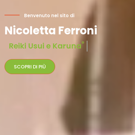
Benvenuto nel sito di
Nicoletta Ferroni
®
ThetaHealing
SCOPRI DI PIÙ