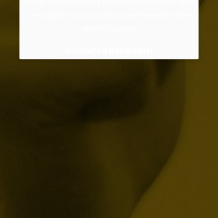
anime in cammino di fermarsi al Giardino delle
e e
meraviglie, un luogo di pace e serenità dove
uo
sentirsi a casa!
Nicoletta Benedetti
e
ere