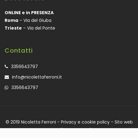
ONLINE e in PRESENZA
Roma
– Via del Giuba
Trieste
– Via del Ponte
Contatti
3356643797
info@nicolettaferroni.it
3356643797
© 2019 Nicoletta Ferroni -
Privacy e cookie policy
- Sito web
a cura di
Mocart Studio